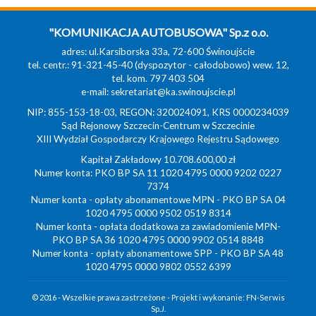
"KOMUNIKACJA AUTOBUSOWA" Sp.z o.o.
adres: ul.Karsiborska 33a, 72-600 Świnoujście
tel. centr.: 91-321-45-40 (dyspozytor - całodobowo) wew. 12,
tel. kom. 797 403 504
e-mail:
sekretariat@ka.swinoujscie.pl
NIP: 855-153-18-03, REGON: 320024091, KRS 0000234039
Sąd Rejonowy Szczecin-Centrum w Szczecinie
XIII Wydział Gospodarczy Krajowego Rejestru Sądowego
Kapitał Zakładowy 10.708.600,00 zł
Numer konta: PKO BP SA 11 1020 4795 0000 9202 0227
7374
Numer konta - opłaty abonamentowe MPN - PKO BP SA 04
1020 4795 0000 9502 0519 8314
Numer konta - opłata dodatkowa za zawiadomienie MPN-
PKO BP SA 36 1020 4795 0000 9902 0514 8848
Numer konta - opłaty abonamentowe SPP - PKO BP SA 48
1020 4795 0000 9802 0552 6399
© 2016 - Wszelkie prawa zastrzeżone - Projekt i wykonanie:
FN-Serwis
Sp.J.