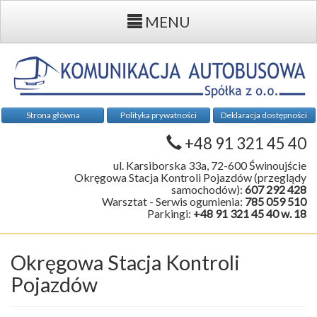
MENU
Strona główna
Polityka prywatności
Deklaracja dostępności
+48 91 321 45 40
ul. Karsiborska 33a, 72-600 Świnoujście
Okręgowa Stacja Kontroli Pojazdów (przeglądy
samochodów):
607 292 428
Warsztat - Serwis ogumienia:
785 059 510
Parkingi:
+48 91 321 45 40 w. 18
Okręgowa Stacja Kontroli
Pojazdów