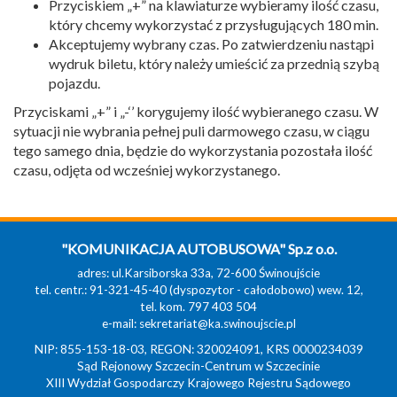
Przyciskiem „+” na klawiaturze wybieramy ilość czasu,
który chcemy wykorzystać z przysługujących 180 min.
Akceptujemy wybrany czas. Po zatwierdzeniu nastąpi
wydruk biletu, który należy umieścić za przednią szybą
pojazdu.
Przyciskami „+” i „-‘’ korygujemy ilość wybieranego czasu. W
sytuacji nie wybrania pełnej puli darmowego czasu, w ciągu
tego samego dnia, będzie do wykorzystania pozostała ilość
czasu, odjęta od wcześniej wykorzystanego.
"KOMUNIKACJA AUTOBUSOWA" Sp.z o.o.
adres: ul.Karsiborska 33a, 72-600 Świnoujście
tel. centr.: 91-321-45-40 (dyspozytor - całodobowo) wew. 12,
tel. kom. 797 403 504
e-mail:
sekretariat@ka.swinoujscie.pl
NIP: 855-153-18-03, REGON: 320024091, KRS 0000234039
Sąd Rejonowy Szczecin-Centrum w Szczecinie
XIII Wydział Gospodarczy Krajowego Rejestru Sądowego