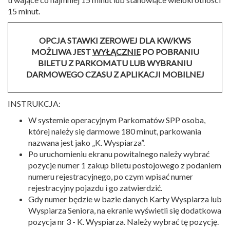
15 minut.
OPCJA STAWKI ZEROWEJ DLA KW/KWS
MOŻLIWA JEST
WYŁĄCZNIE
PO POBRANIU
BILETU Z PARKOMATU LUB WYBRANIU
DARMOWEGO CZASU Z APLIKACJI MOBILNEJ
INSTRUKCJA:
W systemie operacyjnym Parkomatów SPP osoba,
której należy się darmowe 180 minut, parkowania
nazwana jest jako „K. Wyspiarza”.
Po uruchomieniu ekranu powitalnego należy wybrać
pozycje numer 1 zakup biletu postojowego z podaniem
numeru rejestracyjnego, po czym wpisać numer
rejestracyjny pojazdu i go zatwierdzić.
Gdy numer będzie w bazie danych Karty Wyspiarza lub
Wyspiarza Seniora, na ekranie wyświetli się dodatkowa
pozycja nr 3 - K. Wyspiarza. Należy wybrać tę pozycję.