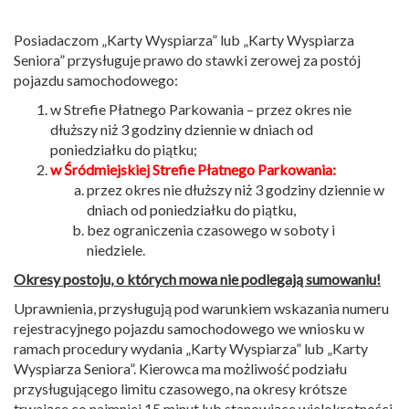
Posiadaczom „Karty Wyspiarza” lub „Karty Wyspiarza
Seniora” przysługuje prawo do stawki zerowej za postój
pojazdu samochodowego:
w Strefie Płatnego Parkowania – przez okres nie
dłuższy niż 3 godziny dziennie w dniach od
poniedziałku do piątku;
w Śródmiejskiej Strefie Płatnego Parkowania:
przez okres nie dłuższy niż 3 godziny dziennie w
dniach od poniedziałku do piątku,
bez ograniczenia czasowego w soboty i
niedziele.
Okresy postoju, o których mowa nie podlegają sumowaniu!
Uprawnienia, przysługują pod warunkiem wskazania numeru
rejestracyjnego pojazdu samochodowego we wniosku w
ramach procedury wydania „Karty Wyspiarza” lub „Karty
Wyspiarza Seniora”. Kierowca ma możliwość podziału
przysługującego limitu czasowego, na okresy krótsze
trwające co najmniej 15 minut lub stanowiące wielokrotności