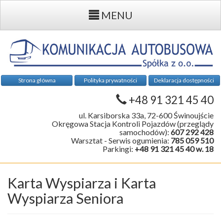
MENU
Strona główna
Polityka prywatności
Deklaracja dostępności
+48 91 321 45 40
ul. Karsiborska 33a, 72-600 Świnoujście
Okręgowa Stacja Kontroli Pojazdów (przeglądy
samochodów):
607 292 428
Warsztat - Serwis ogumienia:
785 059 510
Parkingi:
+48 91 321 45 40 w. 18
Karta Wyspiarza i Karta
Wyspiarza Seniora