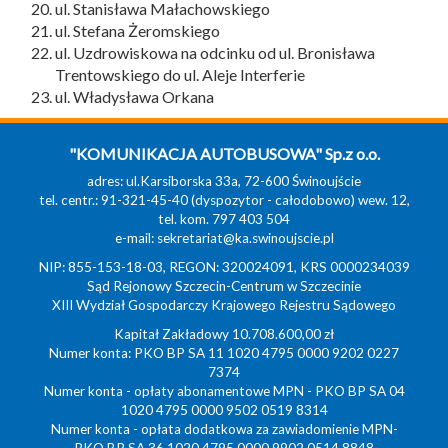
ul. Stanisława Małachowskiego
ul. Stefana Żeromskiego
ul. Uzdrowiskowa na odcinku od ul. Bronisława
Trentowskiego do ul. Aleje Interferie
ul. Władysława Orkana
"KOMUNIKACJA AUTOBUSOWA" Sp.z o.o.
adres: ul.Karsiborska 33a, 72-600 Świnoujście
tel. centr.: 91-321-45-40 (dyspozytor - całodobowo) wew. 12,
tel. kom. 797 403 504
e-mail:
sekretariat@ka.swinoujscie.pl
NIP: 855-153-18-03, REGON: 320024091, KRS 0000234039
Sąd Rejonowy Szczecin-Centrum w Szczecinie
XIII Wydział Gospodarczy Krajowego Rejestru Sądowego
Kapitał Zakładowy 10.708.600,00 zł
Numer konta: PKO BP SA 11 1020 4795 0000 9202 0227
7374
Numer konta - opłaty abonamentowe MPN - PKO BP SA 04
1020 4795 0000 9502 0519 8314
Numer konta - opłata dodatkowa za zawiadomienie MPN-