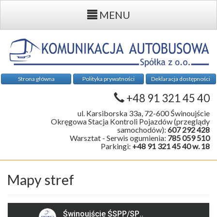
MENU
Strona główna
Polityka prywatności
Deklaracja dostępności
+48 91 321 45 40
ul. Karsiborska 33a, 72-600 Świnoujście
Okręgowa Stacja Kontroli Pojazdów (przeglądy
samochodów):
607 292 428
Warsztat - Serwis ogumienia:
785 059 510
Parkingi:
+48 91 321 45 40 w. 18
Mapy stref