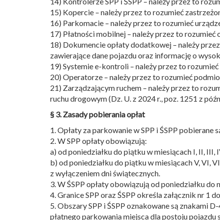
14) Kontrolerze SPP i ŚSPP – należy przez to roz
15) Kopercie – należy przez to rozumieć zastrze
16) Parkomacie – należy przez to rozumieć urządz
17) Płatności mobilnej – należy przez to rozumieć
18) Dokumencie opłaty dodatkowej – należy przez
zawierające dane pojazdu oraz informację o wysok
19) Systemie e-kontroli – należy przez to rozumi
20) Operatorze – należy przez to rozumieć podmio
21) Zarządzającym ruchem – należy przez to rozumi
ruchu drogowym (Dz. U. z 2024 r., poz. 1251 z późn.
§ 3. Zasady pobierania opłat
1. Opłaty za parkowanie w SPP i ŚSPP pobierane s
2. W SPP opłaty obowiązują:
a) od poniedziałku do piątku w miesiącach I, II, III, 
b) od poniedziałku do piątku w miesiącach V, VI, VI
z wyłączeniem dni świątecznych.
3. W ŚSPP opłaty obowiązują od poniedziałku do ni
4. Granice SPP oraz ŚSPP określa załącznik nr 1 d
5. Obszary SPP i ŚSPP oznakowane są znakami D-44
płatnego parkowania miejsca dla postoju pojazdu