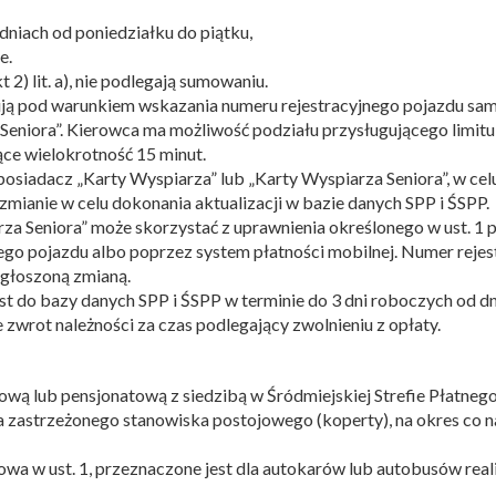
 dniach od poniedziałku do piątku,
e.
 2) lit. a), nie podlegają sumowaniu.
ługują pod warunkiem wskazania numeru rejestracyjnego pojazdu
Seniora”. Kierowca ma możliwość podziału przysługującego limitu
ące wielokrotność 15 minut.
adacz „Karty Wyspiarza” lub „Karty Wyspiarza Seniora”, w celu 
mianie w celu dokonania aktualizacji w bazie danych SPP i ŚSPP.
rza Seniora” może skorzystać z uprawnienia określonego w ust. 1
o pojazdu albo poprzez system płatności mobilnej. Numer rejes
zgłoszoną zmianą.
t do bazy danych SPP i ŚSPP w terminie do 3 dni roboczych od d
wrot należności za czas podlegający zwolnieniu z opłaty.
wą lub pensjonatową z siedzibą w Śródmiejskiej Strefie Płatneg
zastrzeżonego stanowiska postojowego (koperty), na okres co na
wa w ust. 1, przeznaczone jest dla autokarów lub autobusów real