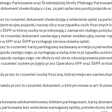
Płatnego Parkowania oraz Śródmiejskiej Strefy Płatnego Parkowan
 dokument stwierdzający czas, za jaki opłacono postój pojazdu w
ez to rozumieć dokument stwierdzający wniesienie opłat za park
rejestracyjny pojazdu i nazwę ulicy w przypadku osób fizycznyc
b ŚSPP, w której osoby te przebywają z zamiarem stałego pobytu
 to rozumieć dokument zawierający numer ewidencyjny, numer rejes
 w SPP oraz ŚSPP przysługuje zerowa stawka opłat;
rzez to rozumieć kartę parkingową wydawaną w miejsce pierwotn
ojazdu zastępczego, przysługującą wyłącznie w przypadku uszk
jazdu zastępczego, nie dłuższy niż okres obowiązywania pierw
to rozumieć system przyjęty przez Operatora SPP oraz ŚSPP, w k
ży przez to rozumieć osobę fizyczną, której miejscem zamieszkani
należy przez to rozumieć dokument, o którym mowa w art. 8 ustaw
 parkowania udokumentowany biletem parkingowym, kartą abonam
as parkowania bez wniesienia wymaganej opłaty, potwierdzony d