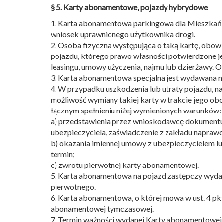
§ 5. Karty abonamentowe, pojazdy hybrydowe
1. Karta abonamentowa parkingowa dla Mieszkańc
wniosek uprawnionego użytkownika drogi.
2. Osoba fizyczna występująca o taką kartę, obow
pojazdu, którego prawo własności potwierdzone j
leasingu, umowy użyczenia, najmu lub dzierżawy. 
3. Karta abonamentowa specjalna jest wydawana na
4. W przypadku uszkodzenia lub utraty pojazdu, 
możliwość wymiany takiej karty w trakcie jego 
łącznym spełnieniu niżej wymienionych warunków:
a) przedstawienia przez wnioskodawcę dokumentu p
ubezpieczyciela, zaświadczenie z zakładu napraw
b) okazania imiennej umowy z ubezpieczycielem 
termin;
c) zwrotu pierwotnej karty abonamentowej.
5. Karta abonamentowa na pojazd zastępczy wydaw
pierwotnego.
6. Karta abonamentowa, o której mowa w ust. 4 p
abonamentowej tymczasowej.
7. Termin ważności wydanej Karty abonamentowej t