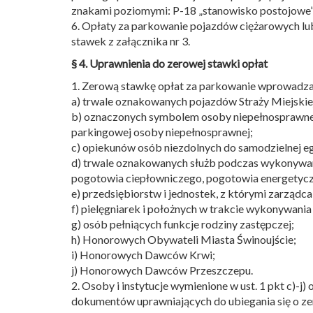
znakami poziomymi: P-18 „stanowisko postojowe”, 
6. Opłaty za parkowanie pojazdów ciężarowych lub 
stawek z załącznika nr 3.
§ 4. Uprawnienia do zerowej stawki opłat
1. Zerową stawkę opłat za parkowanie wprowadza 
a) trwale oznakowanych pojazdów Straży Miejskiej
b) oznaczonych symbolem osoby niepełnosprawnej
parkingowej osoby niepełnosprawnej;
c) opiekunów osób niezdolnych do samodzielnej e
d) trwale oznakowanych służb podczas wykonywan
pogotowia ciepłowniczego, pogotowia energetyc
e) przedsiębiorstw i jednostek, z którymi zarząd
f) pielęgniarek i położnych w trakcie wykonywania
g) osób pełniących funkcje rodziny zastępczej;
h) Honorowych Obywateli Miasta Świnoujście;
i) Honorowych Dawców Krwi;
j) Honorowych Dawców Przeszczepu.
2. Osoby i instytucje wymienione w ust. 1 pkt c)
dokumentów uprawniających do ubiegania się o ze