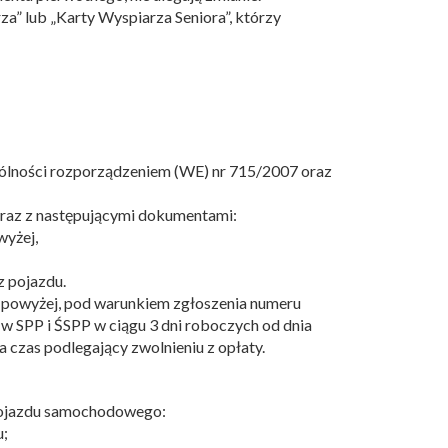
” lub „Karty Wyspiarza Seniora”, którzy
ególności rozporządzeniem (WE) nr 715/2007 oraz
wraz z następującymi dokumentami:
wyżej,
z pojazdu.
 8 powyżej, pod warunkiem zgłoszenia numeru
w SPP i ŚSPP w ciągu 3 dni roboczych od dnia
czas podlegający zwolnieniu z opłaty.
 pojazdu samochodowego:
u;