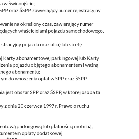
ia w Świnoujściu;
 SPP oraz ŚSPP, zawierający numer rejestracyjny
owanie na określony czas, zawierający numer
h będących właścicielami pojazdu samochodowego,
;
tracyjny pojazdu oraz ulicę lub strefę
ej Karty abonamentowej parkingowej lub Karty
odzenia pojazdu objętego abonamentem i ważną
otnego abonamentu;
tórym do wnoszenia opłat w SPP oraz ŚSPP
a jest obszar SPP oraz ŚSPP, w której osoba ta
y z dnia 20 czerwca 1997 r. Prawo o ruchu
entową parkingową lub płatnością mobilną;
okumentem opłaty dodatkowej;