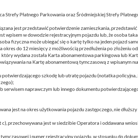
a Strefy Płatnego Parkowania oraz Śródmiejskiej Strefy Płatn
iązana jest przedstawić potwierdzenie zamieszkania, przedstawić 
est wpisem w dowodzie rejestracyjnym pojazdu lub, że osoba ta
Osoba fizyczna może ubiegać się o kartę tylko na jeden pojazd sa
 okres do 12 miesięcy z możliwością przedłużenia po złożeniu od
na który wydana została Karta abonamentowa parkingowa lub Kar
obowiązywania na Kartę abonamentową tymczasową z wpisanym nu
otwierdzającego szkodę lub utratę pojazdu (notatka policyjna, 
czego);
lub serwisem naprawczym lub innego dokumentu potwierdzającego
ana jest na okres użytkowania pojazdu zastępczego, nie dłuższ
kt c), przechowywana jest w siedzibie Operatora i oddawana wni
ymczasowej i numer rejestracyjny pojazdu, w stosunku do dokume