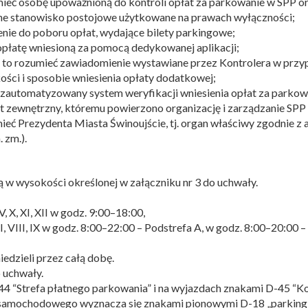
umieć osobę upoważnioną do kontroli opłat za parkowanie w SPP o
żone stanowisko postojowe użytkowane na prawach wyłączności;
enie do poboru opłat, wydające bilety parkingowe;
 opłatę wniesioną za pomocą dedykowanej aplikacji;
 to rozumieć zawiadomienie wystawiane przez Kontrolera w przyp
ości i sposobie wniesienia opłaty dodatkowej;
eć zautomatyzowany system weryfikacji wniesienia opłat za park
t zewnętrzny, któremu powierzono organizację i zarządzanie SPP
eć Prezydenta Miasta Świnoujście, tj. organ właściwy zgodnie z a
 zm.).
ą w wysokości określonej w załączniku nr 3 do uchwały.
IV, X, XI, XII w godz. 9:00–18:00,
I, VIII, IX w godz. 8:00–22:00 – Podstrefa A, w godz. 8:00–20:00 –
edzieli przez całą dobę.
o uchwały.
 “Strefa płatnego parkowania” i na wyjazdach znakami D-45 “Kon
 samochodowego wyznacza się znakami pionowymi D-18 „parking”, 