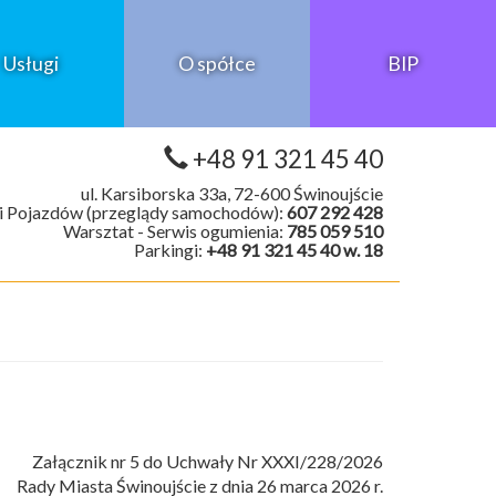
Usługi
O spółce
BIP
+48 91 321 45 40
ul. Karsiborska 33a, 72-600 Świnoujście
i Pojazdów (przeglądy samochodów):
607 292 428
Warsztat - Serwis ogumienia:
785 059 510
Parkingi:
+48 91 321 45 40 w. 18
Załącznik nr 5 do Uchwały Nr XXXI/228/2026
Rady Miasta Świnoujście z dnia 26 marca 2026 r.