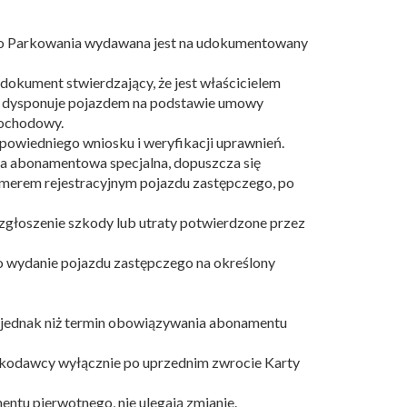
ego Parkowania wydawana jest na udokumentowany
dokument stwierdzający, że jest właścicielem
ka dysponuje pojazdem na podstawie umowy
mochodowy.
powiedniego wniosku i weryfikacji uprawnień.
ta abonamentowa specjalna, dopuszcza się
merem rejestracyjnym pojazdu zastępczego, po
zgłoszenie szkody lub utraty potwierdzone przez
 wydanie pojazdu zastępczego na określony
y jednak niż termin obowiązywania abonamentu
oskodawcy wyłącznie po uprzednim zwrocie Karty
ntu pierwotnego, nie ulegają zmianie.