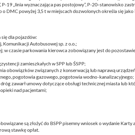
P-19 „linia wyznaczająca pas postojowy”, P-20–stanowisko zastr
o DMC powyżej 3,5 t w miejscach dozwolonych określa się jako ilo
się dla pojazdów:
, Komunikacji Autobusowej sp. z o.o.;
; w czasie parkowania kierowca zobowiązany jest do pozostawie
gzystencji zamieszkałych w SPP lub ŚSPP;
ia obowiązków związanych z konserwacją lub naprawą urządzeń z
znego, pogotowia gazowego, pogotowia wodno-kanalizacyjnego;
ca dróg zawarł umowy dotyczące obsługi technicznej miasta lub k
 opieki nad pacjentami;
-j) obowiązane są złożyć do BSPP pisemny wniosek o wydanie Karty
rową stawkę opłat.