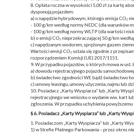
8. Opłata roczna w wysokości 5,00 zł za kartę a
dysponują pojazdem:
a) o napędzie hybrydowym, którego emisja CO₂ ni
- 100 g/km według normy NEDC (dla warunków mie
- 100 g/km według normy WLTP (dla wartości nisk
b) o emisji CO₂ nieprzekraczającej 50 g/km wed
c) napędzanym wodorem, sprężonym gazem ziemn
Wartości emisji CO₂ ustala się zgodnie z przepis
rozporządzeniem Komisji (UE) 2017/1151.
9. W przypadku pojazdów, o których mowa w ust.
a) dowodu rejestracyjnego pojazdu samochodowego
b) świadectwo zgodności WE bądź świadectwo hom
c) umowy leasingu, umowy użyczenia, najmu lub dz
10. Posiadacz „Karty Wyspiarza” lub „Karty Wyspi
rejestracyjnego we wniosku o wydanie ww. kart l
zgłoszenia. W przypadku uchybienia powyższemu te
§ 6. Posiadacz „Karty Wyspiarza” lub „Karty Wyspi
1. Posiadaczom „Karty Wyspiarza” lub „Karty Wys
1) w Strefie Płatnego Parkowania – przez okres nie