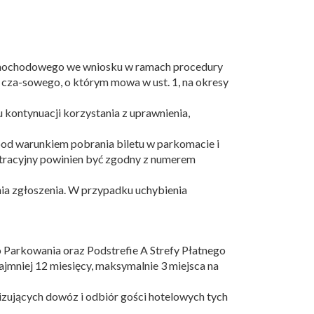
 samochodowego we wniosku w ramach procedury
 cza-sowego, o którym mowa w ust. 1, na okresy
kontynuacji korzystania z uprawnienia,
 pod warunkiem pobrania biletu w parkomacie i
tracyjny powinien być zgodny z numerem
nia zgłoszenia. W przypadku uchybienia
o Parkowania oraz Podstrefie A Strefy Płatnego
jmniej 12 miesięcy, maksymalnie 3 miejsca na
izujących dowóz i odbiór gości hotelowych tych