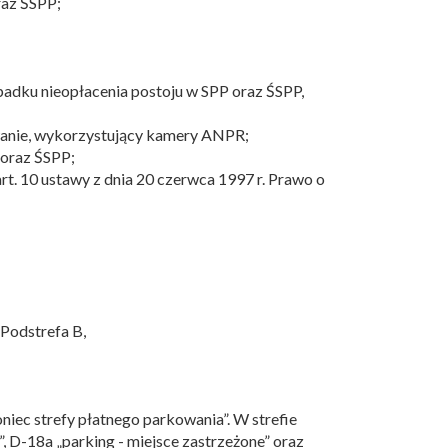
raz ŚSPP;
adku nieopłacenia postoju w SPP oraz ŚSPP,
owanie, wykorzystujący kamery ANPR;
 oraz ŚSPP;
rt. 10 ustawy z dnia 20 czerwca 1997 r. Prawo o
 Podstrefa B,
iec strefy płatnego parkowania”. W strefie
D-18a „parking - miejsce zastrzeżone” oraz