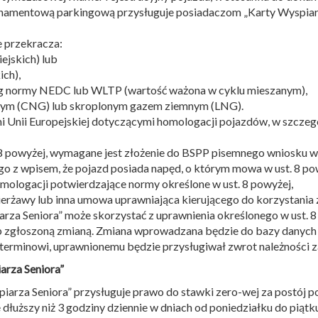
bonamentową parkingową przysługuje posiadaczom „Karty Wyspiarza
e przekracza:
jskich) lub
ich),
ług normy NEDC lub WLTP (wartość ważona w cyklu mieszanym),
ym (CNG) lub skroplonym gazem ziemnym (LNG).
ami Unii Europejskiej dotyczącymi homologacji pojazdów, w szcz
 8 powyżej, wymagane jest złożenie do BSPP pisemnego wniosku 
 z wpisem, że pojazd posiada napęd, o którym mowa w ust. 8 po
ologacji potwierdzające normy określone w ust. 8 powyżej,
ierżawy lub inna umowa uprawniająca kierującego do korzystania 
arza Seniora” może skorzystać z uprawnienia określonego w ust.
ub zgłoszoną zmianą. Zmiana wprowadzana będzie do bazy danych 
rminowi, uprawnionemu będzie przysługiwał zwrot należności za 
arza Seniora”
piarza Seniora” przysługuje prawo do stawki zero-wej za postój
 dłuższy niż 3 godziny dziennie w dniach od poniedziałku do piątk