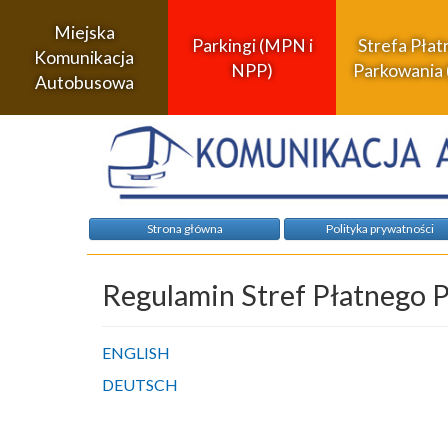
Miejska
Parkingi (MPN i
Strefa Pła
Komunikacja
NPP)
Parkowania 
Autobusowa
Strona główna
Polityka prywatności
Regulamin Stref Płatnego 
ENGLISH
DEUTSCH