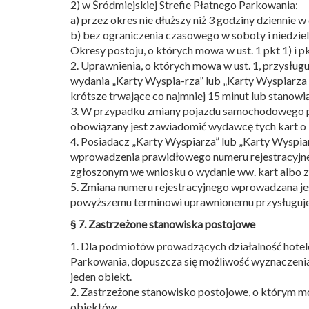
2) w Śródmiejskiej Strefie Płatnego Parkowania:
a) przez okres nie dłuższy niż 3 godziny dziennie w
b) bez ograniczenia czasowego w soboty i niedziel
Okresy postoju, o których mowa w ust. 1 pkt 1) i pkt
2. Uprawnienia, o których mowa w ust. 1, przys
wydania „Karty Wyspia-rza” lub „Karty Wyspiarza 
krótsze trwające co najmniej 15 minut lub stanowi
3. W przypadku zmiany pojazdu samochodowego posi
obowiązany jest zawiadomić wydawcę tych kart o z
4. Posiadacz „Karty Wyspiarza” lub „Karty Wyspia
wprowadzenia prawidłowego numeru rejestracyjneg
zgłoszonym we wniosku o wydanie ww. kart albo 
5. Zmiana numeru rejestracyjnego wprowadzana jes
powyższemu terminowi uprawnionemu przysługuje z
§ 7. Zastrzeżone stanowiska postojowe
1. Dla podmiotów prowadzących działalność hotelo
Parkowania, dopuszcza się możliwość wyznaczenia 
jeden obiekt.
2. Zastrzeżone stanowisko postojowe, o którym mo
obiektów.