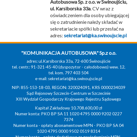
Autobusowa Sp. z o.o. w Świnoujściu,
ul. Karsiborska 33a
. CV wraz z
oświadczeniem dla osoby ubiegającej
się o zatrudnienie należy składać w
sekretariacie spółki lub przesłać na
adres:
sekretariat@ka.swinoujscie.pl
"KOMUNIKACJA AUTOBUSOWA" Sp.z o.o.
adres: ul.Karsiborska 33a, 72-600 Świnoujście
tel. centr.: 91-321-45-40 (dyspozytor - całodobowo) wew. 12,
tel. kom. 797 403 504
e-mail:
sekretariat@ka.swinoujscie.pl
NIP: 855-153-18-03, REGON: 320024091, KRS 0000234039
Sąd Rejonowy Szczecin-Centrum w Szczecinie
XIII Wydział Gospodarczy Krajowego Rejestru Sądowego
Kapitał Zakładowy 10.708.600,00 zł
Numer konta: PKO BP SA 11 1020 4795 0000 9202 0227
7374
Numer konta - opłaty abonamentowe MPN - PKO BP SA 04
1020 4795 0000 9502 0519 8314