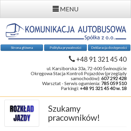
MENU
Strona główna
Polityka prywatności
Deklaracja dostępności
+48 91 321 45 40
ul. Karsiborska 33a, 72-600 Świnoujście
Okręgowa Stacja Kontroli Pojazdów (przeglądy
samochodów):
607 292 428
Warsztat - Serwis ogumienia:
785 059 510
Parkingi:
+48 91 321 45 40 w. 18
Szukamy
pracowników!