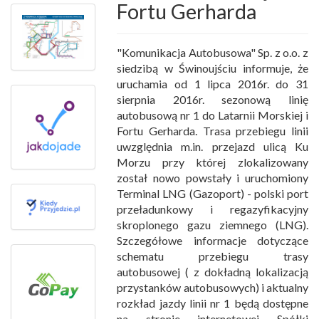
Fortu Gerharda
"Komunikacja Autobusowa" Sp. z o.o. z
siedzibą w Świnoujściu informuje, że
uruchamia od 1 lipca 2016r. do 31
sierpnia 2016r. sezonową linię
autobusową nr 1 do Latarnii Morskiej i
Fortu Gerharda. Trasa przebiegu linii
uwzględnia m.in. przejazd ulicą Ku
Morzu przy której zlokalizowany
został nowo powstały i uruchomiony
Terminal LNG (Gazoport) - polski port
przeładunkowy i regazyfikacyjny
skroplonego gazu ziemnego (LNG).
Szczegółowe informacje dotyczące
schematu przebiegu trasy
autobusowej ( z dokładną lokalizacją
przystanków autobusowych) i aktualny
rozkład jazdy linii nr 1 będą dostępne
na stronie internetowej Spółki