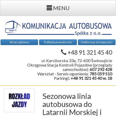
MENU
Strona główna
Polityka prywatności
Deklaracja dostępności
+48 91 321 45 40
ul. Karsiborska 33a, 72-600 Świnoujście
Okręgowa Stacja Kontroli Pojazdów (przeglądy
samochodów):
607 292 428
Warsztat - Serwis ogumienia:
785 059 510
Parkingi:
+48 91 321 45 40 w. 18
Sezonowa linia
autobusowa do
Latarnii Morskiej i