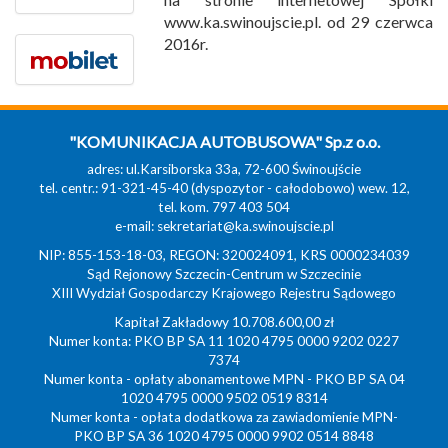
www.ka.swinoujscie.pl. od 29 czerwca
2016r.
"KOMUNIKACJA AUTOBUSOWA" Sp.z o.o.
adres: ul.Karsiborska 33a, 72-600 Świnoujście
tel. centr.: 91-321-45-40 (dyspozytor - całodobowo) wew. 12,
tel. kom. 797 403 504
e-mail:
sekretariat@ka.swinoujscie.pl
NIP: 855-153-18-03, REGON: 320024091, KRS 0000234039
Sąd Rejonowy Szczecin-Centrum w Szczecinie
XIII Wydział Gospodarczy Krajowego Rejestru Sądowego
Kapitał Zakładowy 10.708.600,00 zł
Numer konta: PKO BP SA 11 1020 4795 0000 9202 0227
7374
Numer konta - opłaty abonamentowe MPN - PKO BP SA 04
1020 4795 0000 9502 0519 8314
Numer konta - opłata dodatkowa za zawiadomienie MPN-
PKO BP SA 36 1020 4795 0000 9902 0514 8848