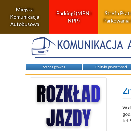
Miejska
Parkingi (MPN i
Strefa Pła
Komunikacja
NPP)
Parkowania 
Autobusowa
Strona główna
Polityka prywatności
Zm
W d
godz
tel.