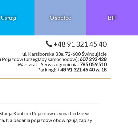
Usługi
O spółce
BIP
+48 91 321 45 40
ul. Karsiborska 33a, 72-600 Świnoujście
i Pojazdów (przeglądy samochodów):
607 292 428
Warsztat - Serwis ogumienia:
785 059 510
Parkingi:
+48 91 321 45 40 w. 18
Stacja Kontroli Pojazdów czynna będzie w
ynna. Na badania pojazdów obowiązują zapisy