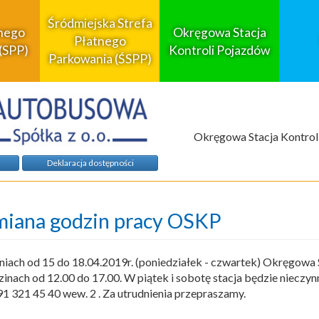
Śródmiejska Strefa
tnego
Okręgowa Stacja
Płatnego
(SPP)
Kontroli Pojazdów
Parkowania (ŚSPP)
Okręgowa Stacja Kontrol
Deklaracja dostępności
iana godzin pracy OSKP
niach od 15 do 18.04.2019r. (poniedziałek - czwartek) Okręgowa 
inach od 12.00 do 17.00. W piątek i sobotę stacja będzie niecz
 91 321 45 40 wew. 2 . Za utrudnienia przepraszamy.