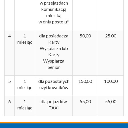
w przejazdach
komunikacją
miejską
w dniu postoju*
4
1
dla posiadacza
50,00
25,00
miesiąc
Karty
Wyspiarza lub
Karty
Wyspiarza
Senior
5
1
dla pozostałych
150,00
100,00
miesiąc
użytkowników
6
1
dla pojazdów
55,00
55,00
miesiąc
TAXI