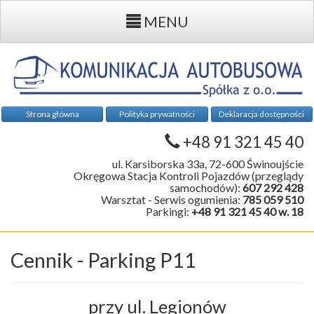
MENU
Strona główna
Polityka prywatności
Deklaracja dostępności
+48 91 321 45 40
ul. Karsiborska 33a, 72-600 Świnoujście
Okręgowa Stacja Kontroli Pojazdów (przeglądy
samochodów):
607 292 428
Warsztat - Serwis ogumienia:
785 059 510
Parkingi:
+48 91 321 45 40 w. 18
Cennik - Parking P11
przy ul. Legionów