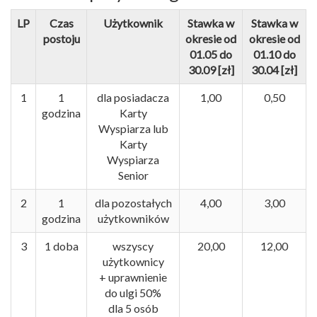
LP
Czas
Użytkownik
Stawka w
Stawka w
postoju
okresie od
okresie od
01.05 do
01.10 do
30.09 [zł]
30.04 [zł]
1
1
dla posiadacza
1,00
0,50
godzina
Karty
Wyspiarza lub
Karty
Wyspiarza
Senior
2
1
dla pozostałych
4,00
3,00
godzina
użytkowników
3
1 doba
wszyscy
20,00
12,00
użytkownicy
+ uprawnienie
do ulgi 50%
dla 5 osób