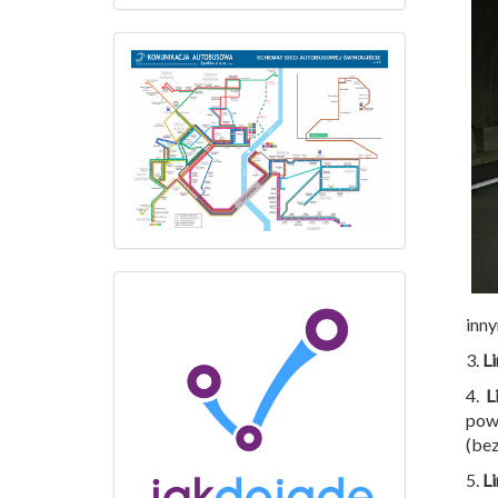
inny
3.
Li
4.
Li
powr
(be
5.
Li