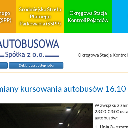
Śródmiejska Strefa
tnego
Okręgowa Stacja
Płatnego
(SPP)
Kontroli Pojazdów
Parkowania (ŚSPP)
Okręgowa Stacja Kontrol
Deklaracja dostępności
iany kursowania autobusów 16.10
W związku z zamk
23:00-03:00 ust
autobusów:
1.
Linia 3
- ostat