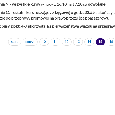
nia N
-
wszystkie kursy
w nocy z 16.10 na 17.10 są
odwołane
nia 11
- ostatni kurs ruszający z
Łęgowej
o godz.
22:55
zakończy t
dzie do przeprawy promowej na prawobrzeżu (bez pasażerów).
busy z pkt. 4-7 skorzystają z pierwszeństwa wjazdu na przepraw
start
poprz.
10
11
12
13
14
15
16