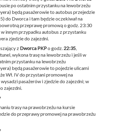
tobusie po ostatnim przystanku na lewobrzeżu
yera) będą pasażerowie to autobus przejedzie
55) do Dworca i tam będzie oczekiwał na
powrotną przeprawę promową o godz. 23:30
; w innym przypadku autobus z przystanku
era zjedzie do zajezdni.
uszający z
Dworca PKP
o godz.
22:35
,
tunel, wykona trasę na lewobrzeżu i jeśli w
atnim przystanku na lewobrzeżu
yera) będą pasażerowie to pojedzie ulicami
że Wł. IV do przystani promowej na
 wysadzi pasażerów i zjedzie do zajezdni; w
o zajezdni.
y
haniu trasy na prawobrzeżu na kursie
 zjedzie do przeprawy promowej na prawobrzeżu
y