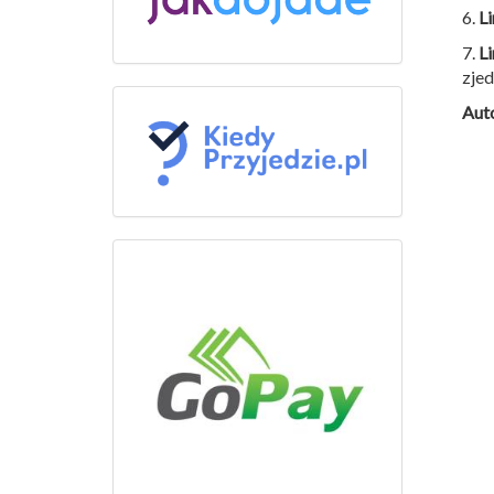
6.
Li
7.
Li
zje
Auto