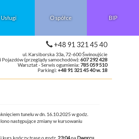
Usługi
O spółce
BIP
+48 91 321 45 40
ul. Karsiborska 33a, 72-600 Świnoujście
i Pojazdów (przeglądy samochodów):
607 292 428
Warsztat - Serwis ogumienia:
785 059 510
Parkingi:
+48 91 321 45 40 w. 18
nięciem tunelu w dn. 16.10.2025 w godz.
alono następujące zmiany w kursowaniu
ni kurs kończy trasę o godz.
23:04
na
Dworcu