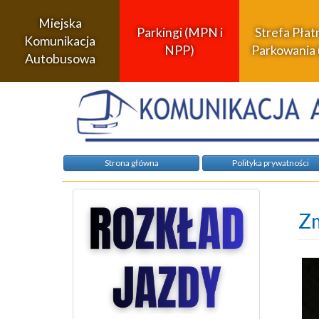
Miejska
Parkingi (MPN i
Strefa Pła
Komunikacja
NPP)
Parkowania 
Autobusowa
Strona główna
Polityka prywatności
Zm