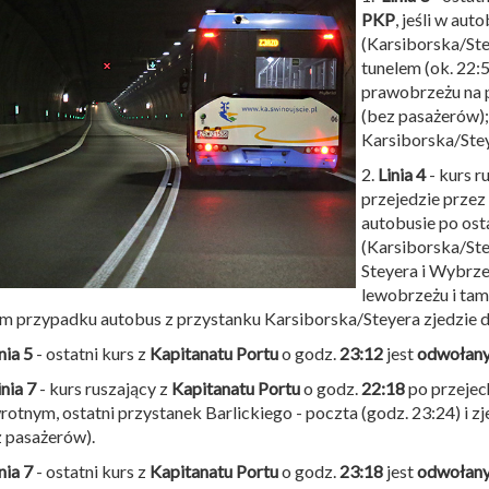
PKP
, jeśli w au
(Karsiborska/Ste
tunelem (ok. 22:
prawobrzeżu na 
(bez pasażerów)
Karsiborska/Stey
2.
Linia 4
- kurs r
przejedzie przez 
autobusie po ost
(Karsiborska/Ste
Steyera i Wybrze
lewobrzeżu i tam
m przypadku autobus z przystanku Karsiborska/Steyera zjedzie d
nia 5
- ostatni kurs z
Kapitanatu Portu
o godz.
23:12
jest
odwołan
nia 7
- kurs ruszający z
Kapitanatu Portu
o godz.
22:18
po przejec
otnym, ostatni przystanek Barlickiego - poczta (godz. 23:24) i
z pasażerów).
nia 7
- ostatni kurs z
Kapitanatu Portu
o godz.
23:18
jest
odwołan