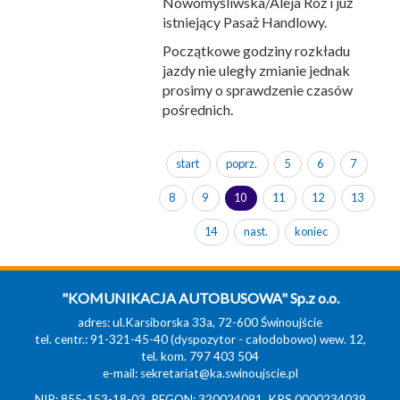
Nowomyśliwska/Aleja Róż i już
istniejący Pasaż Handlowy.
Początkowe godziny rozkładu
jazdy nie uległy zmianie jednak
prosimy o sprawdzenie czasów
pośrednich.
start
poprz.
5
6
7
8
9
10
11
12
13
14
nast.
koniec
"KOMUNIKACJA AUTOBUSOWA" Sp.z o.o.
adres: ul.Karsiborska 33a, 72-600 Świnoujście
tel. centr.: 91-321-45-40 (dyspozytor - całodobowo) wew. 12,
tel. kom. 797 403 504
e-mail:
sekretariat@ka.swinoujscie.pl
NIP: 855-153-18-03, REGON: 320024091, KRS 0000234039