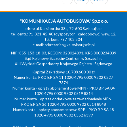
"KOMUNIKACJA AUTOBUSOWA" Sp.z o.o.
adres: ul.Karsiborska 33a, 72-600 Świnoujście
tel. centr.: 91-321-45-40 (dyspozytor - całodobowo) wew. 12,
tel. kom. 797 403 504
e-mail:
sekretariat@ka.swinoujscie.pl
NIP: 855-153-18-03, REGON: 320024091, KRS 0000234039
Sąd Rejonowy Szczecin-Centrum w Szczecinie
XIII Wydział Gospodarczy Krajowego Rejestru Sądowego
Kapitał Zakładowy 10.708.600,00 zł
Numer konta: PKO BP SA 11 1020 4795 0000 9202 0227
7374
Numer konta - opłaty abonamentowe MPN - PKO BP SA 04
1020 4795 0000 9502 0519 8314
Numer konta - opłata dodatkowa za zawiadomienie MPN-
PKO BP SA 36 1020 4795 0000 9902 0514 8848
Numer konta - opłaty abonamentowe SPP - PKO BP SA 48
1020 4795 0000 9802 0552 6399