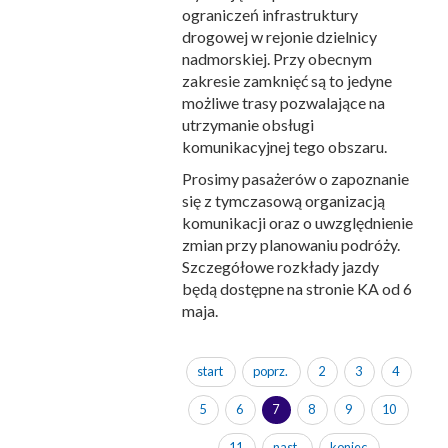
ograniczeń infrastruktury
drogowej w rejonie dzielnicy
nadmorskiej. Przy obecnym
zakresie zamknięć są to jedyne
możliwe trasy pozwalające na
utrzymanie obsługi
komunikacyjnej tego obszaru.
Prosimy pasażerów o zapoznanie
się z tymczasową organizacją
komunikacji oraz o uwzględnienie
zmian przy planowaniu podróży.
Szczegółowe rozkłady jazdy
będą dostępne na stronie KA od 6
maja.
start
poprz.
2
3
4
5
6
7
8
9
10
11
nast.
koniec